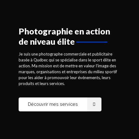
Photographie en action
Je suis une photographe commerciale et publicitaire
de niveau élite
basée à Québec qui se spécialise dans le sport élite en
action. Ma mission est de mettre en valeur l'image des
marques, organisations et entreprises du milieu sportif
Je suis une photographe commerciale et publicitaire
pour les aider à promouvoir leur événements, leurs
basée à Québec qui se spécialise dans le sport élite en
produits et leurs services.
action. Ma mission est de mettre en valeur l'image des
marques, organisations et entreprises du milieu sportif
pour les aider à promouvoir leur événements, leurs
produits et leurs services.
Découvrir mes services
Découvrir mes services
Des photos en mouvement